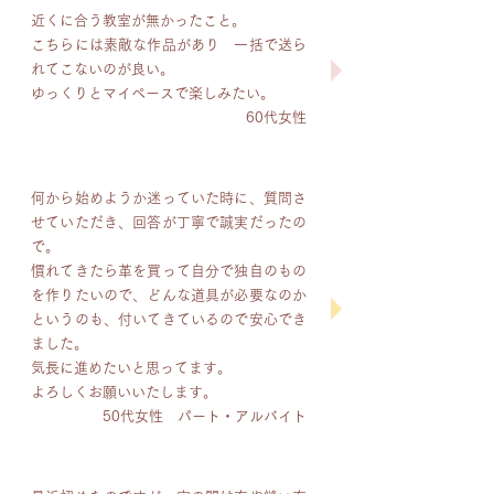
近くに合う教室が無かったこと。
こちらには素敵な作品があり 一括で送ら
れてこないのが良い。
ゆっくりとマイペースで楽しみたい。
60代女性
何から始めようか迷っていた時に、質問さ
せていただき、回答が丁寧で誠実だったの
で。
慣れてきたら革を買って自分で独自のもの
を作りたいので、どんな道具が必要なのか
というのも、付いてきているので安心でき
ました。
気長に進めたいと思ってます。
よろしくお願いいたします。
50代女性 パート・アルバイト