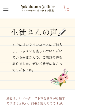
すでにオンラインコースにご加入
し、レッスンを楽しんでいただい
ている生徒さんの、ご感想の声を
集めました。ぜひご参考になさっ
てくださいね。
最初は、レザークラフト本を見ながら独学
で学ぼうと思い、何冊か読んだのですが、