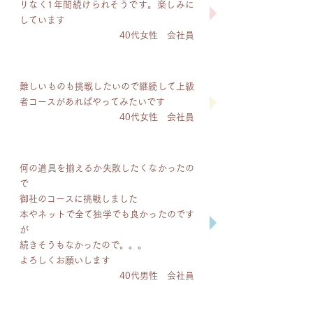
リなく1年間続けられそうです。楽しみに
しています
40代女性 会社員
難しいものも挑戦したいので継続して上級
者コースがあればやってみたいです
40代女性 会社員
何の道具を揃えるか失敗したくなかったの
で
御社のコースに挑戦しました
本やネットで全て独学でも良かったのです
が
続きそうもなかったので。。。
よろしくお願いします
40代男性 会社員