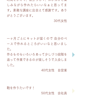
しみながら作れたらいいなぁと思ってま
す。素敵な講座に出会えて感謝です。あり
がとうございます。
30代女性
一ヶ月ごとにキットが届くので 自分のペ
ースで作れるところがいいなと思いまし
た。
作るものもいろいろあって少しづつ段階を
追って作業できるのが楽しそうで入会しま
した。
40代女性 自営業
鞄を作りたいです！
50代女性 会社員