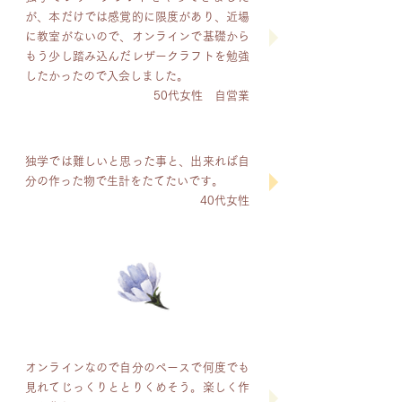
が、本だけでは感覚的に限度があり、近場
に教室がないので、オンラインで基礎から
もう少し踏み込んだレザークラフトを勉強
したかったので入会しました。
50代女性 自営業
独学では難しいと思った事と、出来れば自
分の作った物で生計をたてたいです。
40代女性
オンラインなので自分のペースで何度でも
見れてじっくりととりくめそう。楽しく作