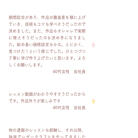
期間設定があり、作品の難易度を順に上げ
ていき、技術もコツも学べそうだったので
決めました。また、作品もオシャレで実際
に使えそうだったのも決め手になりまし
た。始め易い価格設定もかな。とにかく、
見つけた！という感じでした。ひとつづつ
丁寧に学び作り上げたいと思います。よろ
しくお願いします。
40代女性 会社員
レッスン動画がわかりやすそうだったから
です。作品作りが楽しみです
40代女性 会社員
他の通販のレッスンも経験し、それ以降、
独学でレザークラフトをやってきました