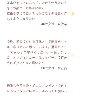
道具がセットになっていたのと作りたいと
思う作品だった事が決めて。
技術を覚えて自分でも好きなものを色々作
れるようになりたい
40代女性 自営業
今後、続けていける趣味として基礎をしっ
かり学びたいと思っています。道具もセッ
トで安心して学べると思い、入会しまし
た。オンラインコースはマイペースで進め
られて良いかなと思います。
50代女性 会社員
素敵な作品を作って人にプレゼントできる
レベルになりたいです。よろしくお願いし
ます
20代女性 会社員