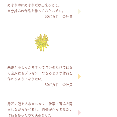
好きな時に好きなだけ出来ること。
自分好みの作品を作ってみたいです。
50代女性 会社員
基礎からしっかり学んで自分のだけではな
く家族にもプレゼントできるような作品を
作れるようになりたい。
30代女性 会社員
身近に通える教室もなく、仕事・育児と両
立しながら学べるし、自分が作ってみたい
作品もあったので決めました