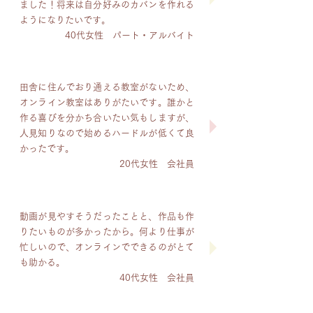
ました！将来は自分好みのカバンを作れる
ようになりたいです。
40代女性 パート・アルバイト
田舎に住んでおり通える教室がないため、
オンライン教室はありがたいです。誰かと
作る喜びを分かち合いたい気もしますが、
人見知りなので始めるハードルが低くて良
かったです。
20代女性 会社員
動画が見やすそうだったことと、作品も作
りたいものが多かったから。何より仕事が
忙しいので、オンラインでできるのがとて
も助かる。
40代女性 会社員