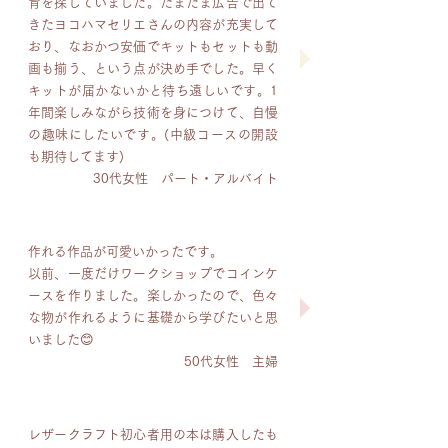
育を探していました。たまたま広告で出て
きたヨコハマセリエさんの内容が充実して
おり、なおかつ安価でキットもセットも動
画も揃う、という点が決め手でした。早く
キットが届かないかと待ち遠しいです。1
年間楽しみながら技術を身につけて、自慢
の趣味にしたいです。(中級コースの開設
も期待してます)
30代女性 パート・アルバイト
作れる作品が可愛いかったです。
以前、一度だけワークショップでコインケ
ースを作りました。楽しかったので、色々
な物が作れるように基礎から学びたいと思
いました😊
50代女性 主婦
レザークラフト初心者用の本は購入したも