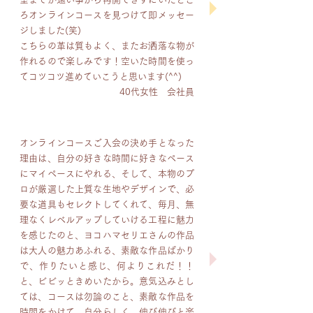
ろオンラインコースを見つけて即メッセー
ジしました(笑)
こちらの革は質もよく、またお洒落な物が
作れるので楽しみです！空いた時間を使っ
てコツコツ進めていこうと思います(^^)
40代女性 会社員
オンラインコースご入会の決め手となった
理由は、自分の好きな時間に好きなペース
にマイペースにやれる、そして、本物のプ
ロが厳選した上質な生地やデザインで、必
要な道具もセレクトしてくれて、毎月、無
理なくレベルアップしていける工程に魅力
を感じたのと、ヨコハマセリエさんの作品
は大人の魅力あふれる、素敵な作品ばかり
で、作りたいと感じ、何よりこれだ！！
と、ビビッときめいたから。意気込みとし
ては、コースは勿論のこと、素敵な作品を
時間をかけて、自分らしく、伸び伸びと楽