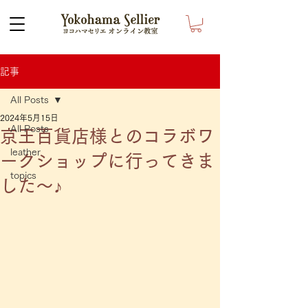
記事
All Posts
2024年5月15日
All Posts
京王百貨店様とのコラボワ
leather
ークショップに行ってきま
topics
した〜♪