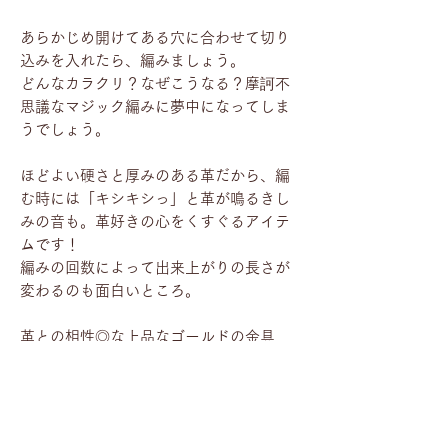
あらかじめ開けてある穴に合わせて切り
込みを入れたら、編みましょう。
どんなカラクリ？なぜこうなる？摩訶不
思議なマジック編みに夢中になってしま
うでしょう。
ほどよい硬さと厚みのある革だから、編
む時には「キシキシっ」と革が鳴るきし
みの音も。革好きの心をくすぐるアイテ
ムです！
編みの回数によって出来上がりの長さが
変わるのも面白いところ。
革との相性◎な上品なゴールドの金具
が、ワンランクアップした大人のキーホ
ルダーに仕上げてくれます。