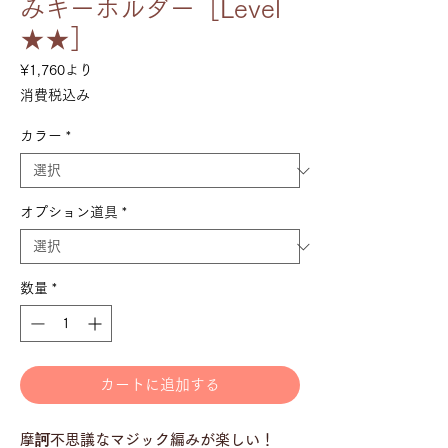
みキーホルダー［Level
★★］
セ
¥1,760
より
ー
消費税込み
ル
価
カラー
*
格
オプション道具
*
数量
*
カートに追加する
摩訶不思議なマジック編みが楽しい！