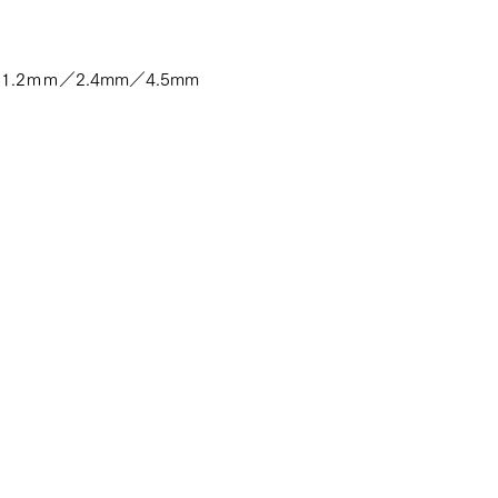
2ｍｍ／2.4mm／4.5mm