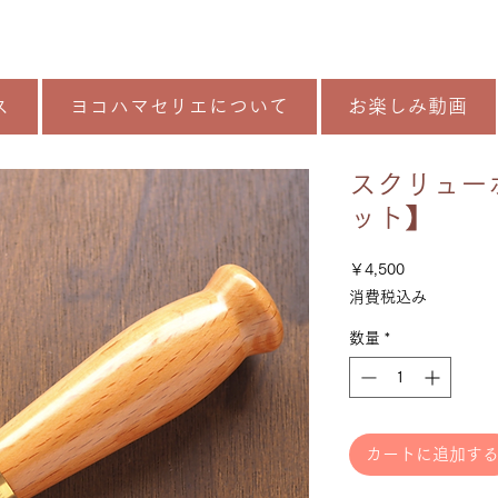
ス
ヨコハマセリエについて
お楽しみ動画
スクリュー
ット】
価
￥4,500
格
消費税込み
数量
*
カートに追加す