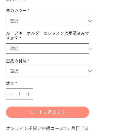
価
ル
格
価
革のカラー
*
格
ループキーホルダーのレッスンは受講済みで
すか？
*
型紙の付属
*
数量
*
カートに追加する
オンライン手縫い中級コース1ヶ月目「ス