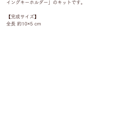
イングキーホルダー」のキットです。
【完成サイズ】
全長 約10×5 cm
【色について】
革の色は、アカ限定です。
金具の色は、おまかせになります。
※追加キットは簡易パッケージになりま
すので、あらかじめご了承ください。
※型紙は付属しておりません。￥100で
追加購入可能です。
キット内容
本体用の革
ご注意
芯用の革
二重リング大 1個
本革のため、多少の傷やしわ、すじ、