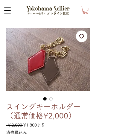
スイングキーホルダー
（通常価格¥2,000）
通
セ
 ￥2,000 
¥1,800
より
常
ー
消費税込み